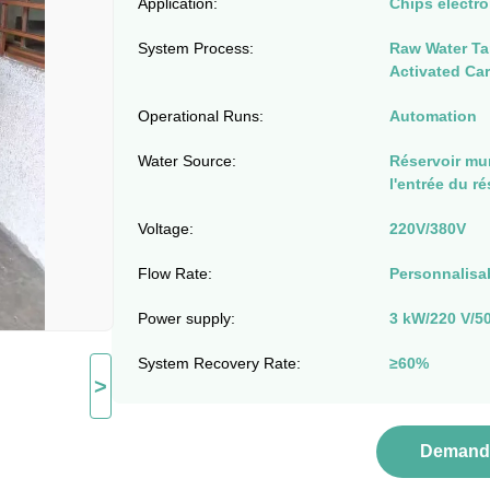
Application:
Chips électro
System Process:
Raw Water Ta
Activated Car
Operational Runs:
Automation
Water Source:
Réservoir mu
l'entrée du ré
Voltage:
220V/380V
Flow Rate:
Personnalisa
Power supply:
3 kW/220 V/5
System Recovery Rate:
≥60%
>
Demande