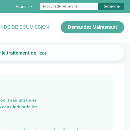
French
Recherche
NDE DE SOUMISSION
Demandez Maintenant
 le traitement de l'eau
our l'eau ultrapure
,
s eaux industrielles
,