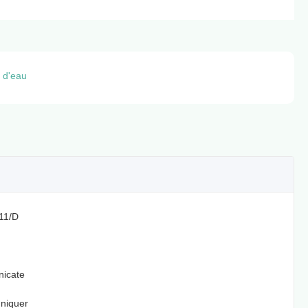
n d'eau
11/D
icate
niquer