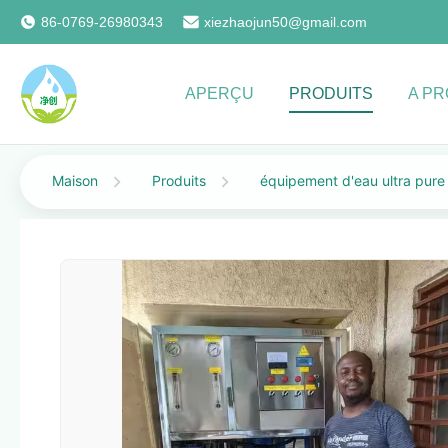
86-0769-26980343
xiezhaojun50@gmail.com
APERÇU
PRODUITS
A P
Maison
Produits
équipement d'eau ultra pure