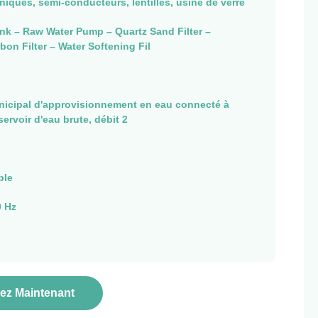
niques, semi-conducteurs, lentilles, usine de verre
nk – Raw Water Pump – Quartz Sand Filter –
bon Filter – Water Softening Fil
nicipal d'approvisionnement en eau connecté à
servoir d'eau brute, débit 2
ble
0 Hz
z Maintenant