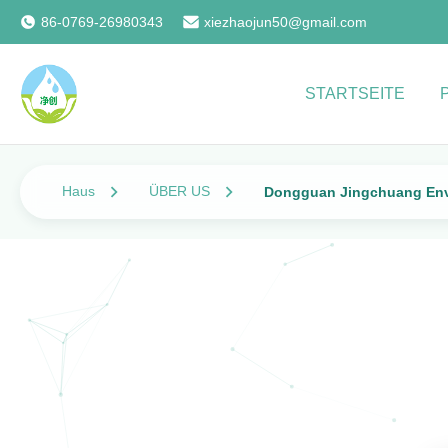
86-0769-26980343
xiezhaojun50@gmail.com
STARTSEITE
Haus
ÜBER US
Dongguan Jingchuang Envi