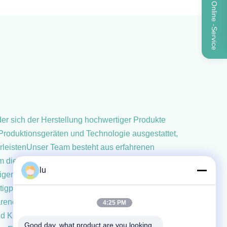
Online -Service
er sich der Herstellung hochwertiger Produkte
n Produktionsgeräten und Technologie ausgestattet,
rleistenUnser Team besteht aus erfahrenen
um die Qualität und Konsistenz der Produkte zu
lu
lligente Technologie.Von der Beschaffung und
produkten wird jeder Schritt sorgfältig konzipiert
arender Verfahren, und bemühen uns, die
4:25 PM
nd Karriereentwicklungsmöglichkeiten zu bietenWir
Good day, what product are you looking 