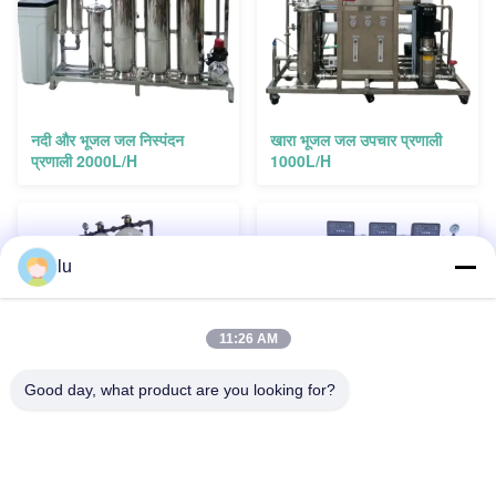
नदी और भूजल जल निस्पंदन
खारा भूजल जल उपचार प्रणाली
प्रणाली 2000L/H
1000L/H
lu
11:26 AM
Good day, what product are you looking for?
ग्रामीण घरों के लिए फ़िल्टर्ड कुएं जल
कुँए का जल बॉयलर नरम जल लोहा
उपचार प्रणाली 2000L/H
और मैंगनीज कीचड़ हटाने