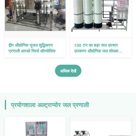
द्वीप औद्योगिक भूजल शुद्धिकरण
100 टन का बड़ा जल उपचार
प्रणाली आरओ रिवर्स ऑस्मोसिस
उपकरण औद्योगिक जल शोधक
अतिशुद्ध जल नरमकरण
डीआयनिकेशन
अधिक देखें
प्रयोगशाला अल्ट्राप्योर जल प्रणाली