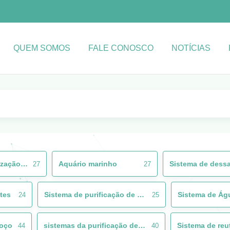
QUEM SOMOS
FALE CONOSCO
NOTÍCIAS
Máquina da dessanilização da água
Aquário marinho
27
27
tes
Sistema de purificação de água deionizada
24
25
poço
sistemas da purificação de água
44
40