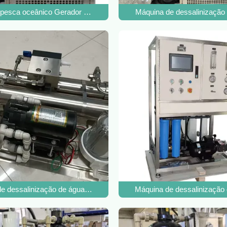
rana
 pesca oceânico Gerador de água 2500W Nível de tratamento secund
Máquina de dessalinização
e dessalinização de água do mar de água de corrente contínua 500 li
Máquina de dessalinização 