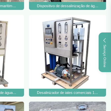
ário
 marítima Sistemas de dessalinização de água de 5,5 kW
Dispositivo de dessalinização de água do ma
Serviço Online
tros por dia
de água salgada 5.5KW Sistema de dessalinização de tratamento de
Desalinizador de iates comerciais 1500W Sis