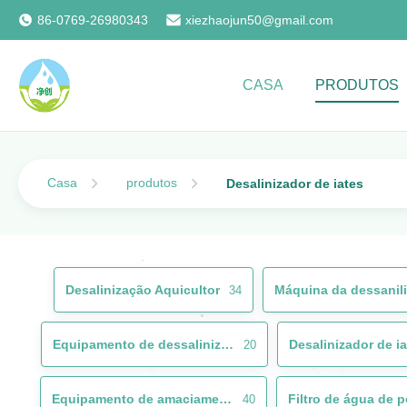
86-0769-26980343
xiezhaojun50@gmail.com
CASA
PRODUTOS
Casa
produtos
Desalinizador de iates
Desalinização Aquicultor
34
Equipamento de dessalinização de água do mar
Desalinizador de ia
20
Equipamento de amaciamento de água
Filtro de água de 
40