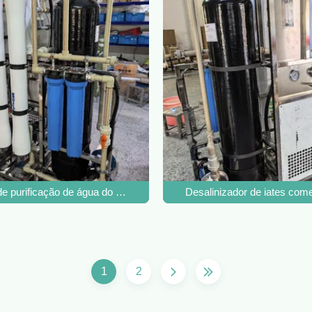
 água do mar de 24 V
de purificação de água do mar de 10T de osmose reversa para casa
Desalinizador de iates com
1
2