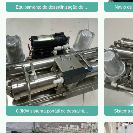
Equipamento de dessalinização de água do mar com memb
Navio de
0.3KW sistema portátil de dessalinização de água do mar
Sistema d