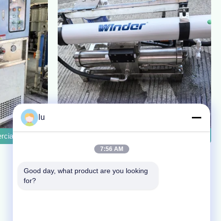
lu
s de hóspedes
erciais de 10 toneladas Sistema de dessalinização de água do mar 
IP54 Dispositivo de fabricação de água para 
7:56 AM
Good day, what product are you looking 
for?