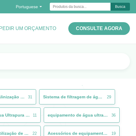
Portuguese
Busca
PEDIR UM ORÇAMENTO
CONSULTE AGORA
Sistema de dessalinização por osmose reversa
Sistema de filtragem de água salobra
31
29
Sistema de Água Ultrapura de Laboratório
equipamento de água ultrapura
11
36
Sistema de reutilização de águas residuais
Acessórios de equipamento de tratamento de águas
22
19