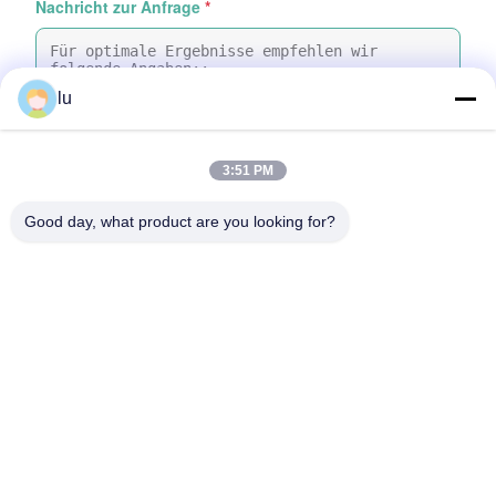
Nachricht zur Anfrage
*
lu
3:51 PM
Dateien anhängen
Good day, what product are you looking for?
Wählen Sie Dateien aus
Sie können bis zu 5 Dateien hochladen, wobei jede Datei maximal 10
MB groß sein darf.
Einreichen
Startseite
Produkte
Über uns
Fabrik Tour
Qualitätskontrolle