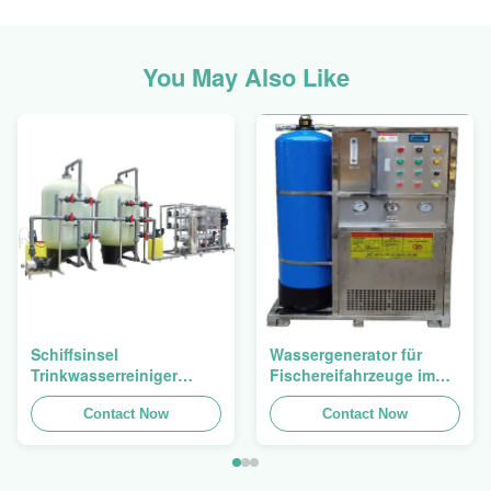
You May Also Like
Schiffsinsel
Wassergenerator für
Trinkwasserreiniger
Fischereifahrzeuge im
Meerwasserentsalzungsanlage
Ozean 2500 Watt
mit Membran
Contact Now
Sekundärbehandlungsstufe
Contact Now