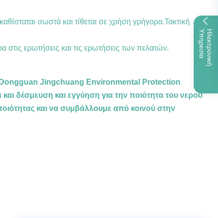
αθίσταται σωστά και τίθεται σε χρήση γρήγορα.Τακτική
Α
Η
Λ
Ε
Κ
Τ
Ρ
Ο
Ν
Ι
Κ
Ή
Υ
Π
Η
Ρ
Ε
Σ
Ί
στις ερωτήσεις και τις ερωτήσεις των πελατών.
Dongguan Jingchuang Environmental Protection
 και δέσμευση και εγγύηση για την ποιότητα του νερού
ποιότητας και να συμβάλλουμε από κοινού στην