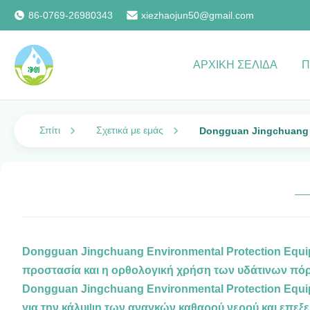
86-0769-26980343
xiezhaojun50@gmail.com
ΑΡΧΙΚΉ ΣΕΛΊΔΑ
Π
Σπίτι
Σχετικά με εμάς
Dongguan Jingchuang E
Dongguan Jingchuang Environmental Protection Equip
προστασία και η ορθολογική χρήση των υδάτινων πόρω
Dongguan Jingchuang Environmental Protection Equi
για την κάλυψη των αναγκών καθαρού νερού και επεξε