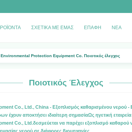
ΡΟΪΌΝΤΑ
ΣΧΕΤΙΚΆ ΜΕ ΕΜΆΣ
ΕΠΑΦΉ
ΝΈΑ
nvironmental Protection Equipment Co. Ποιοτικός έλεγχος
Ποιοτικός Έλεγχος
ment Co., Ltd., China - Εξοπλισμός καθαρισμένου νερού
ν έχουν αποκτήσει ιδιαίτερη σημασίαΩς ηγετική εταιρεία
pment Co., Ltd.δεσμεύεται να παρέχει εξοπλισμό καθαρού
ργασίας νερού σε διάφορες βιομηχανίες.