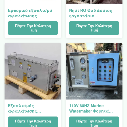
Εμπορικό εξοπλισμό
Νησί RO Θαλάσσιος
αφαλάτωσης
εργοστάσιο
θαλασσινού νερού RO
επεξεργασίας νερού
30 τόνους/ημέρα
απολάμωσης
Πάρτε Την Καλύτερη
Πάρτε Την Καλύτερη
Τιμή
Τιμή
Εξοπλισμός
110V 60HZ Marine
αφαλάτωσης
Watermaker Φορητά
θαλάσσιου νερού με
συστήματα διήθησης
αντίστροφη όσμωση
θαλάσσιου νερού
Πάρτε Την Καλύτερη
Πάρτε Την Καλύτερη
Τιμή
Τιμή