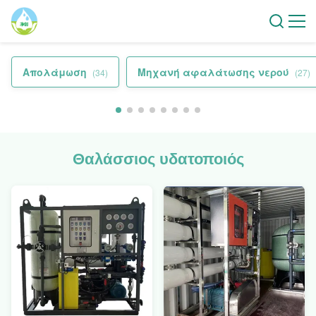
Απολάμωση
Μηχανή αφαλάτωσης νερού
(34)
(27)
Θαλάσσιος υδατοποιός