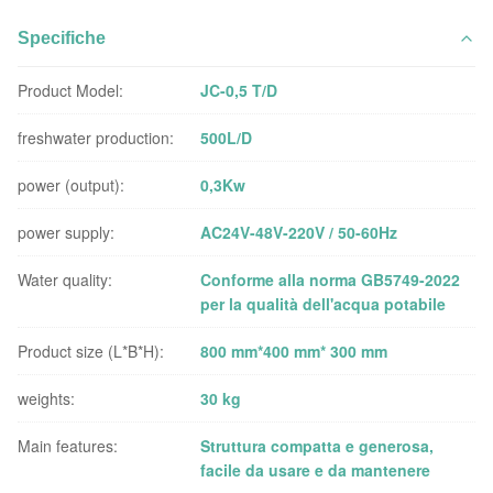
Specifiche
Product Model:
JC-0,5 T/D
freshwater production:
500L/D
power (output):
0,3Kw
power supply:
AC24V-48V-220V / 50-60Hz
Water quality:
Conforme alla norma GB5749-2022
per la qualità dell'acqua potabile
Product size (L*B*H):
800 mm*400 mm* 300 mm
weights:
30 kg
Main features:
Struttura compatta e generosa,
facile da usare e da mantenere