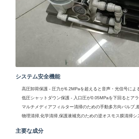
システム安全機能
高圧卸荷保護 - 圧力が6.2MPaを超えると音声・光信号に
低圧シャットダウン保護 - 入口圧が0.05MPaを下回ると
マルチメディアフィルター清掃のための手動多方向バルブ,差圧
物理清掃,化学清掃,保護液補充のための逆オスモス膜清掃シ
主要な成分