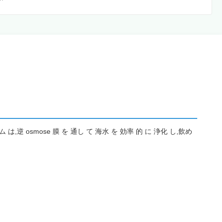
smose 膜 を 通し て 海水 を 効率 的 に 浄化 し,飲め