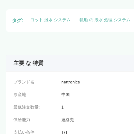
ヨット 淡水 システム
帆船 の 淡水 処理 システム
タグ:
主要 な 特質
ブランド名:
nettronics
原産地:
中国
最低注文数量:
1
供給能力:
連絡先
支払い条件:
T/T