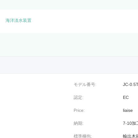
海洋淡水装置
モデル番号:
JC-0.5
認定:
EC
Price:
liaise
納期:
7-10
標準梱包:
輸出木