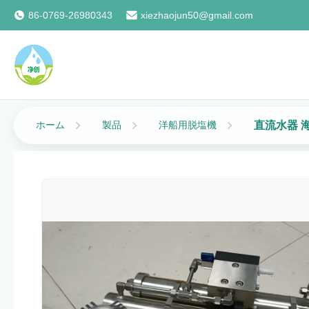
86-0769-26980343
xiezhaojun50@gmail.com
直流水器 
ホーム
製品
洋船用脱塩機