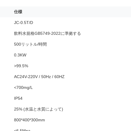
仕様
JC-0.5T/D
飲料水規格GB5749-2022に準拠する
500リットル/時間
0.3KW
>99.5%
AC24V-220V / 50Hz / 60HZ
<700mg/L
IP54
25% (水温と水質によって)
800*400*300mm
<6.5Mpa