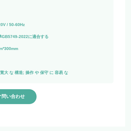
0V / 50-60Hz
B5749-2022に適合する
m*300mm
寛大 な 構造; 操作 や 保守 に 容易 な
ぐ問い合わせ