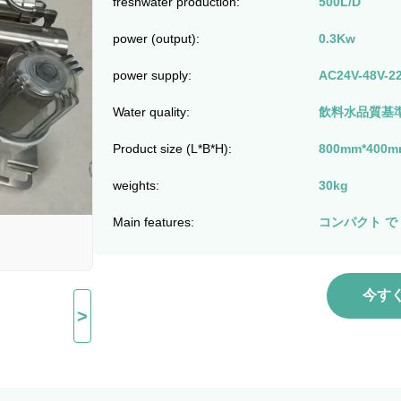
freshwater production:
500L/D
power (output):
0.3Kw
power supply:
AC24V-48V-22
Water quality:
飲料水品質基準G
Product size (L*B*H):
800mm*400m
weights:
30kg
Main features:
コンパクト で 
今す
>