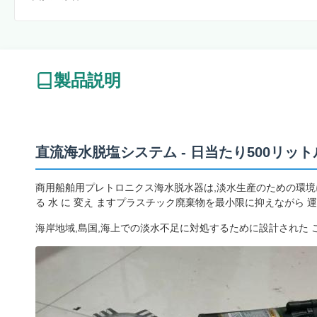
製品説明
直流海水脱塩システム - 日当たり500リッ
商用船舶用プレトロニクス海水脱水器は,淡水生産のための環境に優しいソ
る 水 に 変え ますプラスチック廃棄物を最小限に抑えながら 
海岸地域,島国,海上での淡水不足に対処するために設計された 