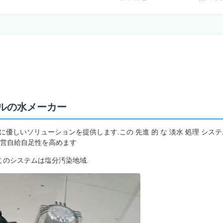
トルの水メーカー
リューションを提供します.この 先進 的 な 淡水 処理 システム は,逆 o
運営自給自足性を高めます
このシステムは塩分汚染地域.