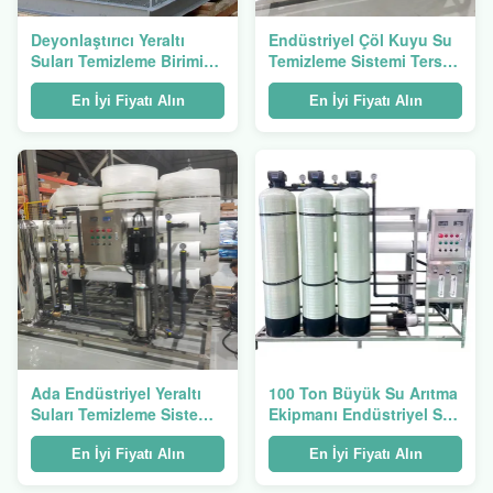
Deyonlaştırıcı Yeraltı
Endüstriyel Çöl Kuyu Su
Suları Temizleme Birimi
Temizleme Sistemi Ters
Ters Osmoz
Osmoz Saf Su Sistemi
En İyi Fiyatı Alın
En İyi Fiyatı Alın
Ada Endüstriyel Yeraltı
100 Ton Büyük Su Arıtma
Suları Temizleme Sistemi
Ekipmanı Endüstriyel Su
RO Ters Osmoz
Temizleyici Ultra saf Su
Yumuşatma Deionizasyon
En İyi Fiyatı Alın
En İyi Fiyatı Alın