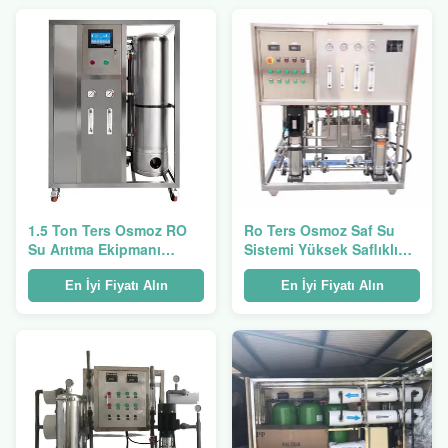
1.5 Ton Ters Osmoz RO
Ro Ters Osmoz Saf Su
Su Arıtma Ekipmanı
Sistemi Yüksek Saflıklı
Büyük Doğrudan İçecek
Kazan Saf Su Üretim
Su Makinesi
Teçhizatı
En İyi Fiyatı Alın
En İyi Fiyatı Alın