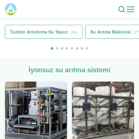
Tuzdan Arındırma Su Yapıcı
Su Arıtma Makinesi
(34)
(27
İyonsuz su arıtma sistemi