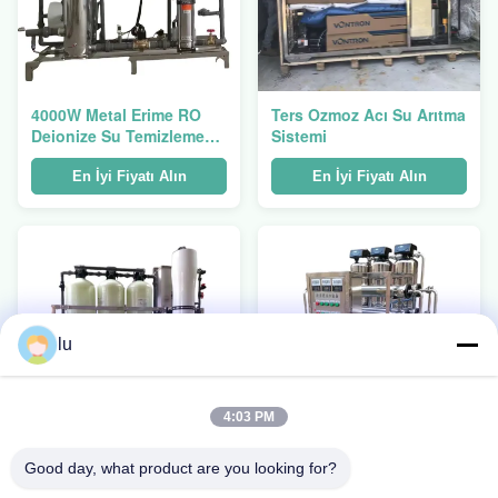
4000W Metal Erime RO
Ters Ozmoz Acı Su Arıtma
Deionize Su Temizleme
Sistemi
Sistemi 3T/H Güç kaynağı
380V / 440V
En İyi Fiyatı Alın
En İyi Fiyatı Alın
lu
4:03 PM
Good day, what product are you looking for?
Huamo RO Ters Osmoz
Otomatik Ters Ozmoz
Su Temizleme Endüstriyel
Kaplama Temizleme Suyu