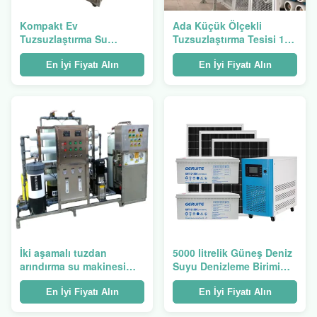
Kompakt Ev
Ada Küçük Ölçekli
Tuzsuzlaştırma Su
Tuzsuzlaştırma Tesisi 10 -
Makinesi 1500w Deniz
50kW RO Ters Osmoz
suyu tuzsuzlaştırma
Tuzsuzlaştırma Sistemi
En İyi Fiyatı Alın
En İyi Fiyatı Alın
makinesi
İki aşamalı tuzdan
5000 litrelik Güneş Deniz
arındırma su makinesi
Suyu Denizleme Birimi
4500w deniz suyu arıtma
IP54 Denizleme Cihazı
makinesi
Tekne için
En İyi Fiyatı Alın
En İyi Fiyatı Alın