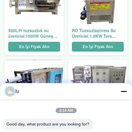
500L/H tuzsuzluk su
RO Tuzsuzlaştırma Su
üreticisi 1500W Güneş
Üreticisi 1.8KW Ters
Deniz suyu tuzsuzlama
Osmoz Gemi
makinesi
Tuzsuzlaştırma Sistemi
En İyi Fiyatı Alın
En İyi Fiyatı Alın
lu
2:14 AM
Good day, what product are you looking for?
Taşınabilir tuzdan
15 ton deniz suyu
arındırma su makinesi 1T
tuzsuzlaştırma Ro sistemi