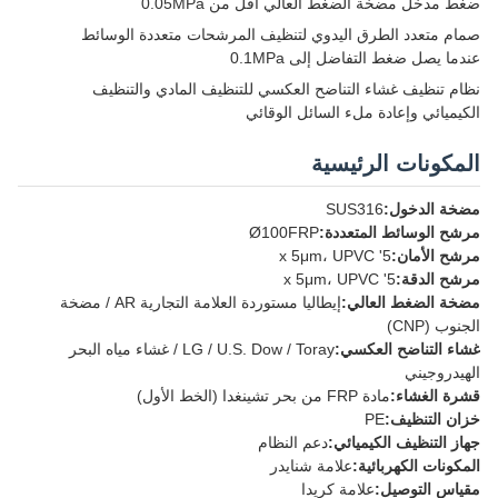
ضغط مدخل مضخة الضغط العالي أقل من 0.05MPa
صمام متعدد الطرق اليدوي لتنظيف المرشحات متعددة الوسائط
عندما يصل ضغط التفاضل إلى 0.1MPa
نظام تنظيف غشاء التناضح العكسي للتنظيف المادي والتنظيف
الكيميائي وإعادة ملء السائل الوقائي
المكونات الرئيسية
مضخة الدخول:
SUS316
مرشح الوسائط المتعددة:
Ø100FRP
مرشح الأمان:
5' x 5μm، UPVC
مرشح الدقة:
5' x 5μm، UPVC
مضخة الضغط العالي:
إيطاليا مستوردة العلامة التجارية AR / مضخة
الجنوب (CNP)
غشاء التناضح العكسي:
LG / U.S. Dow / Toray / غشاء مياه البحر
الهيدروجيني
قشرة الغشاء:
مادة FRP من بحر تشينغدا (الخط الأول)
خزان التنظيف:
PE
جهاز التنظيف الكيميائي:
دعم النظام
المكونات الكهربائية:
علامة شنايدر
مقياس التوصيل:
علامة كريدا