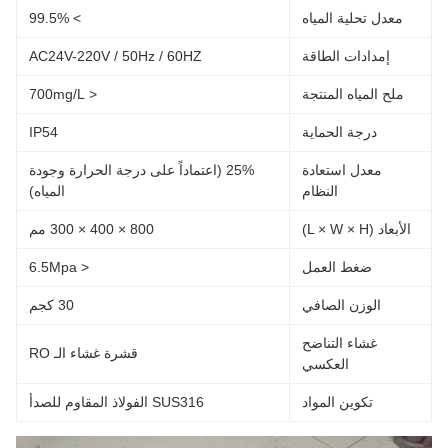
معدل تحلية المياه
> 99.5%
إمدادات الطاقة
AC24V-220V / 50Hz / 60HZ
ملح المياه المنتجة
< 700mg/L
درجة الحماية
IP54
معدل استعادة
25% (اعتماداً على درجة الحرارة وجودة
النظام
المياه)
الأبعاد (L × W × H)
800 × 400 × 300 مم
ضغط العمل
< 6.5Mpa
الوزن الصافي
30 كجم
غشاء التناضح
قشرة غشاء الـ RO
العكسي
تكوين المواد
SUS316 الفولاذ المقاوم للصدأ